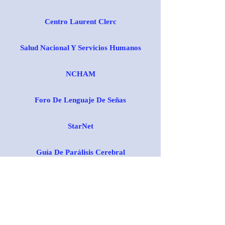
Centro Laurent Clerc
Salud Nacional Y Servicios Humanos
NCHAM
Foro De Lenguaje De Señas
StarNet
Guía De Parálisis Cerebral